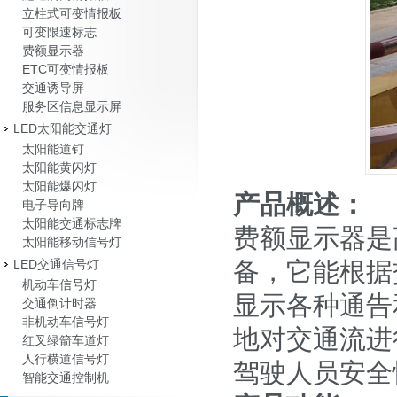
立柱式可变情报板
可变限速标志
费额显示器
ETC可变情报板
交通诱导屏
服务区信息显示屏
LED太阳能交通灯
太阳能道钉
太阳能黄闪灯
太阳能爆闪灯
产品概述：
电子导向牌
太阳能交通标志牌
费额显示器是
太阳能移动信号灯
LED交通信号灯
备，它能根据
机动车信号灯
显示各种通告
交通倒计时器
非机动车信号灯
地对交通流进
红叉绿箭车道灯
人行横道信号灯
驾驶人员安全
智能交通控制机